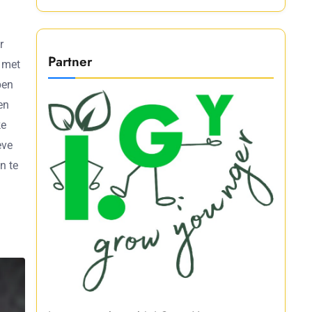
r
Partner
n met
pen
en
ke
eve
n te