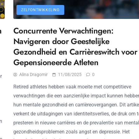
ZELFONTWIKKELING
n
Concurrente Verwachtingen:
Navigeren door Geestelijke
Gezondheid en Carrièreswitch voor
Gepensioneerde Atleten
Alina Dragomir
11/08/2025
0
r
Retired athletes hebben vaak moeite met competitieve
verwachtingen die een aanzienlijke impact kunnen hebbe
hun mentale gezondheid en carrièreovergangen. Dit artike
verkent de uitdagingen van identiteitsverlies, de druk om t
n
presteren in nieuwe carrières en de prevalentie van menta
gezondheidsproblemen zoals angst en depressie. Het