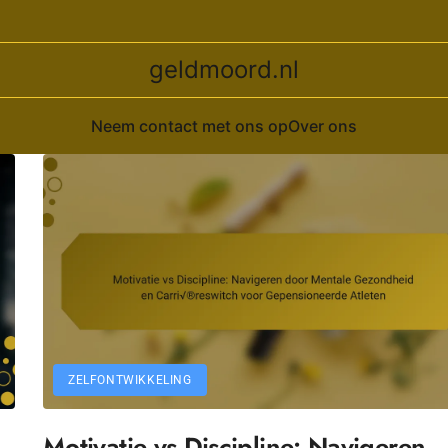
geldmoord.nl
Neem contact met ons op
Over ons
ZELFONTWIKKELING
Motivatie vs Discipline: Navigeren