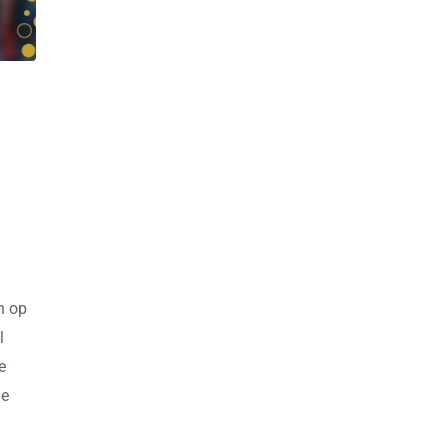
n op
l
e
le