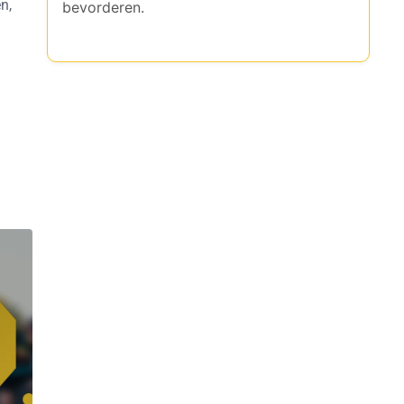
n,
bevorderen.