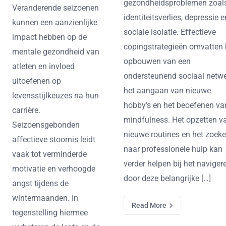
gezondheidsproblemen zoal
Veranderende seizoenen
identiteitsverlies, depressie e
kunnen een aanzienlijke
sociale isolatie. Effectieve
impact hebben op de
copingstrategieën omvatten 
mentale gezondheid van
opbouwen van een
atleten en invloed
ondersteunend sociaal netwe
uitoefenen op
het aangaan van nieuwe
levensstijlkeuzes na hun
hobby’s en het beoefenen va
carrière.
mindfulness. Het opzetten v
Seizoensgebonden
nieuwe routines en het zoek
affectieve stoornis leidt
naar professionele hulp kan
vaak tot verminderde
verder helpen bij het naviger
motivatie en verhoogde
door deze belangrijke […]
angst tijdens de
wintermaanden. In
Read More
tegenstelling hiermee