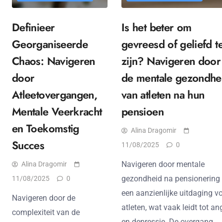
Definieer
Is het beter om
Georganiseerde
gevreesd of geliefd t
Chaos: Navigeren
zijn? Navigeren door
door
de mentale gezondhe
Atleetovergangen,
van atleten na hun
Mentale Veerkracht
pensioen
en Toekomstig
Alina Dragomir
Succes
11/08/2025
0
Navigeren door mentale
Alina Dragomir
gezondheid na pensionering 
11/08/2025
0
een aanzienlijke uitdaging v
Navigeren door de
atleten, wat vaak leidt tot an
complexiteit van de
en depressie. De overgang