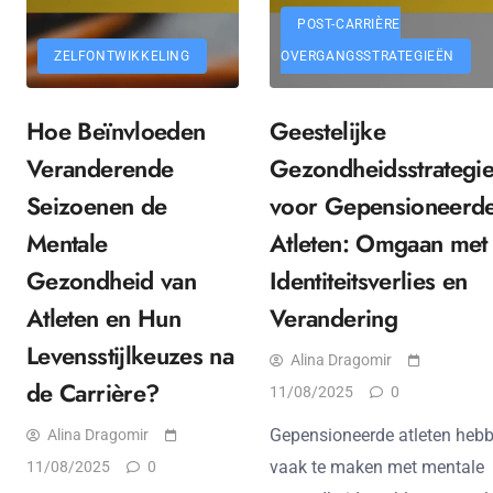
POST-CARRIÈRE
ZELFONTWIKKELING
OVERGANGSSTRATEGIEËN
Hoe Beïnvloeden
Geestelijke
Veranderende
Gezondheidsstrategi
Seizoenen de
voor Gepensioneerd
Mentale
Atleten: Omgaan met
Gezondheid van
Identiteitsverlies en
Atleten en Hun
Verandering
Levensstijlkeuzes na
Alina Dragomir
de Carrière?
11/08/2025
0
Gepensioneerde atleten heb
Alina Dragomir
vaak te maken met mentale
11/08/2025
0