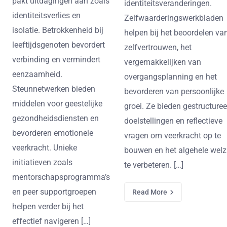
pakt uitdagingen aan zoals
identiteitsveranderingen.
identiteitsverlies en
Zelfwaarderingswerkbladen
isolatie. Betrokkenheid bij
helpen bij het beoordelen va
leeftijdsgenoten bevordert
zelfvertrouwen, het
verbinding en vermindert
vergemakkelijken van
eenzaamheid.
overgangsplanning en het
Steunnetwerken bieden
bevorderen van persoonlijke
middelen voor geestelijke
groei. Ze bieden gestructure
gezondheidsdiensten en
doelstellingen en reflectieve
bevorderen emotionele
vragen om veerkracht op te
veerkracht. Unieke
bouwen en het algehele welz
initiatieven zoals
te verbeteren. […]
mentorschapsprogramma’s
en peer supportgroepen
Read More
helpen verder bij het
effectief navigeren […]