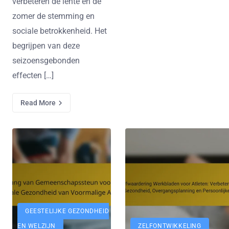
verbeteren de lente en de
zomer de stemming en
sociale betrokkenheid. Het
begrijpen van deze
seizoensgebonden
effecten […]
Read More
GEESTELIJKE GEZONDHEID
EN WELZIJN
ZELFONTWIKKELING