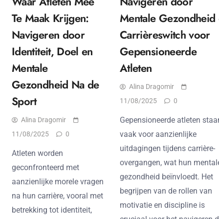
Waar Atleten Mee
Navigeren door
Te Maak Krijgen:
Mentale Gezondheid
Navigeren door
Carrièreswitch voor
Identiteit, Doel en
Gepensioneerde
Mentale
Atleten
Gezondheid Na de
Alina Dragomir
Sport
11/08/2025
0
Gepensioneerde atleten staa
Alina Dragomir
vaak voor aanzienlijke
11/08/2025
0
uitdagingen tijdens carrière-
Atleten worden
overgangen, wat hun mental
geconfronteerd met
gezondheid beïnvloedt. Het
aanzienlijke morele vragen
begrijpen van de rollen van
na hun carrière, vooral met
motivatie en discipline is
betrekking tot identiteit,