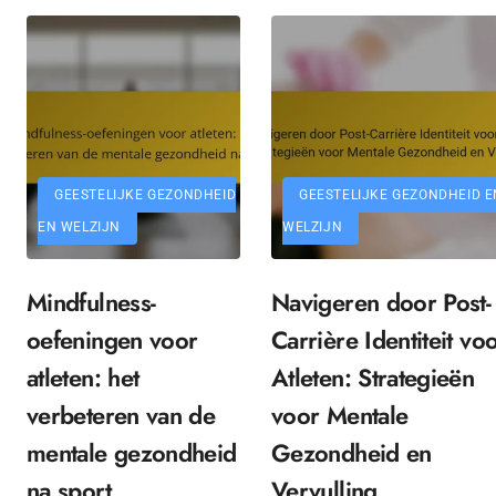
GEESTELIJKE GEZONDHEID
GEESTELIJKE GEZONDHEID E
EN WELZIJN
WELZIJN
Mindfulness-
Navigeren door Post-
oefeningen voor
Carrière Identiteit vo
atleten: het
Atleten: Strategieën
verbeteren van de
voor Mentale
mentale gezondheid
Gezondheid en
na sport
Vervulling