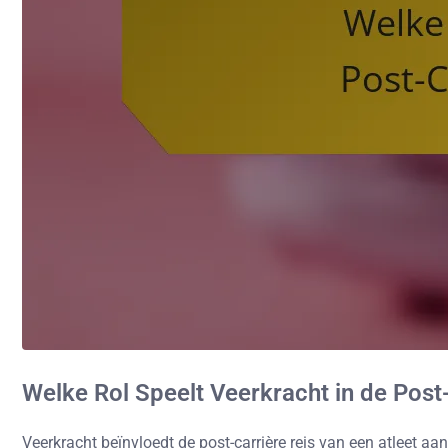
Welke Rol Speelt Veerkracht in de Post-
Veerkracht beïnvloedt de post-carrière reis van een atleet a