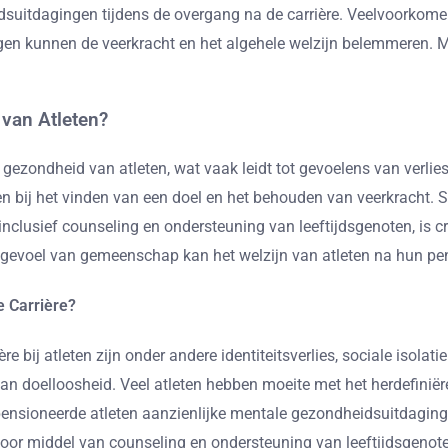
uitdagingen tijdens de overgang na de carrière. Veelvoorkomend
ngen kunnen de veerkracht en het algehele welzijn belemmeren.
van Atleten?
zondheid van atleten, wat vaak leidt tot gevoelens van verlies 
bij het vinden van een doel en het behouden van veerkracht. St
clusief counseling en ondersteuning van leeftijdsgenoten, is cr
gevoel van gemeenschap kan het welzijn van atleten na hun pen
e Carrière?
e bij atleten zijn onder andere identiteitsverlies, sociale isola
an doelloosheid. Veel atleten hebben moeite met het herdefiniër
pensioneerde atleten aanzienlijke mentale gezondheidsuitdagi
or middel van counseling en ondersteuning van leeftijdsgenote