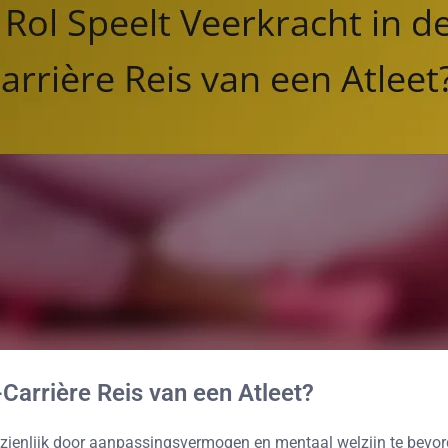
Carrière Reis van een Atleet?
anzienlijk door aanpassingsvermogen en mentaal welzijn te bevord