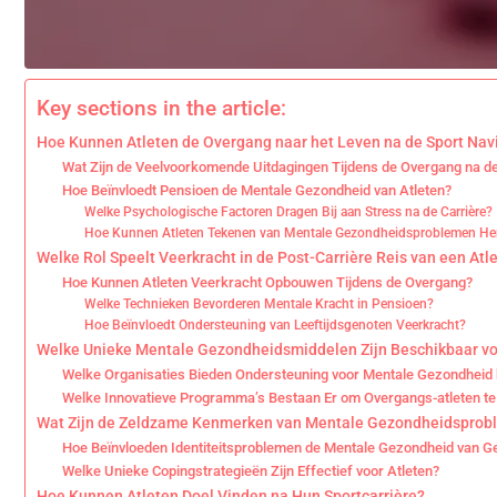
Key sections in the article:
Hoe Kunnen Atleten de Overgang naar het Leven na de Sport Nav
Wat Zijn de Veelvoorkomende Uitdagingen Tijdens de Overgang na de
Hoe Beïnvloedt Pensioen de Mentale Gezondheid van Atleten?
Welke Psychologische Factoren Dragen Bij aan Stress na de Carrière?
Hoe Kunnen Atleten Tekenen van Mentale Gezondheidsproblemen H
Welke Rol Speelt Veerkracht in de Post-Carrière Reis van een Atl
Hoe Kunnen Atleten Veerkracht Opbouwen Tijdens de Overgang?
Welke Technieken Bevorderen Mentale Kracht in Pensioen?
Hoe Beïnvloedt Ondersteuning van Leeftijdsgenoten Veerkracht?
Welke Unieke Mentale Gezondheidsmiddelen Zijn Beschikbaar v
Welke Organisaties Bieden Ondersteuning voor Mentale Gezondheid 
Welke Innovatieve Programma’s Bestaan Er om Overgangs-atleten te
Wat Zijn de Zeldzame Kenmerken van Mentale Gezondheidsprobl
Hoe Beïnvloeden Identiteitsproblemen de Mentale Gezondheid van G
Welke Unieke Copingstrategieën Zijn Effectief voor Atleten?
Hoe Kunnen Atleten Doel Vinden na Hun Sportcarrière?